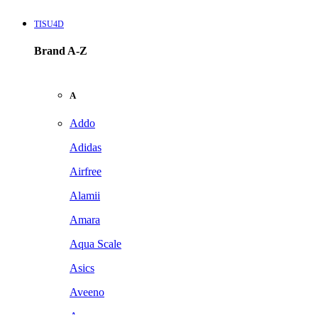
TISU4D
Brand A-Z
A
Addo
Adidas
Airfree
Alamii
Amara
Aqua Scale
Asics
Aveeno
Awan