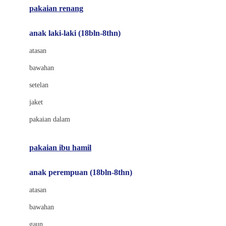
pakaian renang
Bumkins
anak laki-laki (18bln-8thn)
C
atasan
Cetaphil
bawahan
Chicco
setelan
Childlife
jaket
Clevamama
pakaian dalam
Cocolatte
Cottonseeds
pakaian ibu hamil
Cozy N Safe
anak perempuan (18bln-8thn)
Crane
atasan
Cybex
bawahan
D
gaun