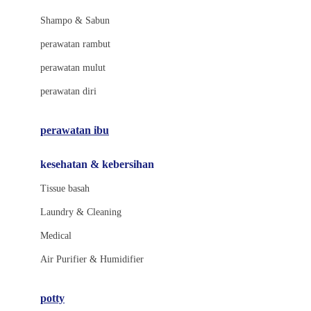
London Taxi
Shampo & Sabun
Love To Dream
perawatan rambut
perawatan mulut
M
perawatan diri
Magformers
Mama's Choice
perawatan ibu
Mamas&Papas
kesehatan & kebersihan
Mamaway
Tissue basah
Maxi Cosi
Laundry & Cleaning
Megabloks
Medical
Micro
Air Purifier & Humidifier
MiDeer
Mimi & Lula
potty
Mini Monkey