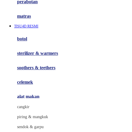
perabotan
Happy Tummy
Hauck
matras
Havaianas
TISU4D RESMI
Hegen
botol
Hot Wheels
sterilizer & warmers
Hybrid
soothers & teethers
I
Inlacta DHA
celemek
Interlac
alat makan
Ivenet
cangkir
J
piring & mangkuk
Jack N Jill
sendok & garpu