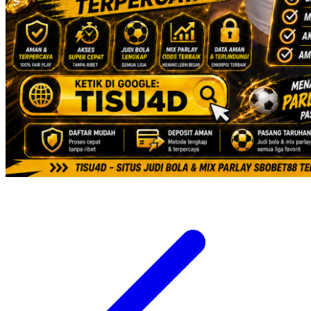
Twistshake
TY Toys
U
V
Veja
Vitaflow
Vtech
W
Waterland
Wellness
X