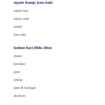
Beauty Barn
sepatu &amp; kaus kaki
Bio Oil
sepatu bayi
Biolane
sepatu anak
Bite Fighters
sandal
Bizzi Growin
kaus kaki
Blackmores
fashion bayi (0bln-3thn)
Blooming Marvellous
atasan
Bonnels
bawahan
Bravado
gaun
Bruder
setelan
Brush Baby
jaket & kardigan
Buds Organics
aksesoris
Bugaboo
Buggygear