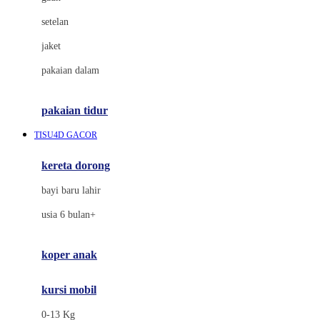
Dae Organics
setelan
Docare
jaket
Doona
pakaian dalam
Down To Earth
Drew
pakaian tidur
Dr. Brown's
TISU4D GACOR
E
kereta dorong
ELC
bayi baru lahir
Ergobaby
usia 6 bulan+
Expert Care
koper anak
Ezyroller
kursi mobil
F
0-13 Kg