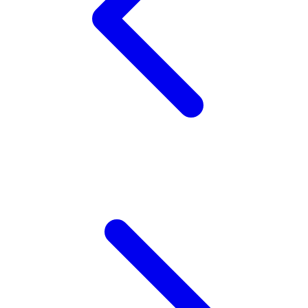
Xootz
Y
Yamatoya
Z
Zaxy
Zoggs
0-9
4Moms
59S